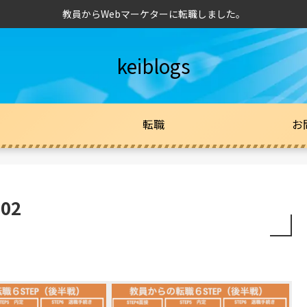
教員からWebマーケターに転職しました。
keiblogs
転職
お
02